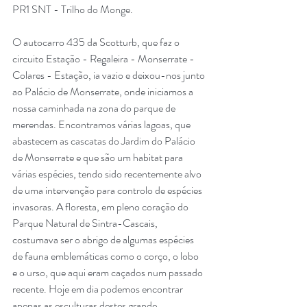
PR1 SNT - Trilho do Monge.
O autocarro 435 da Scotturb, que faz o 
circuito Estação - Regaleira - Monserrate - 
Colares - Estação, ia vazio e deixou-nos junto 
ao Palácio de Monserrate, onde iniciamos a 
nossa caminhada na zona do parque de 
merendas. Encontramos várias lagoas, que 
abastecem as cascatas do Jardim do Palácio 
de Monserrate e que são um habitat para 
várias espécies, tendo sido recentemente alvo 
de uma intervenção para controlo de espécies 
invasoras. A floresta, em pleno coração do 
Parque Natural de Sintra-Cascais, 
costumava ser o abrigo de algumas espécies 
de fauna emblemáticas como o corço, o lobo 
e o urso, que aqui eram caçados num passado 
recente. Hoje em dia podemos encontrar 
apenas as esculturas destes grande 