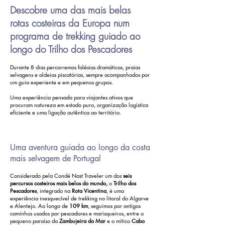
Descobre uma das mais belas
rotas costeiras da Europa num
programa de trekking guiado ao
longo do Trilho dos Pescadores
Durante 8 dias percorremos falésias dramáticas, praias
selvagens e aldeias piscatórias, sempre acompanhados por
um guia experiente e em pequenos grupos.
Uma experiência pensada para viajantes ativos que
procuram natureza em estado puro, organização logística
eficiente e uma ligação autêntica ao território.
Uma aventura guiada ao longo da costa
mais selvagem de Portugal
Considerado pela Condé Nast Traveler um dos
seis
percursos costeiros mais belos do mundo,
o
Trilho dos
Pescadores
, integrado na
Rota Vicentina
, é uma
experiência inesquecível de trekking no litoral do Algarve
e Alentejo.
Ao longo de
109 km
, seguimos por antigos
caminhos usados por pescadores e marisqueiros, entre o
pequeno paraíso da
Zambujeira do Mar
e o mítico
Cabo