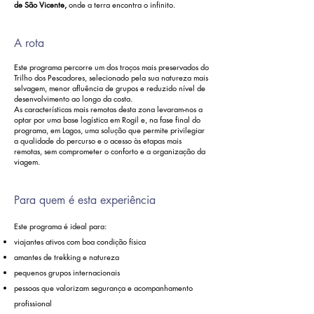
de São Vicente,
onde a terra encontra o infinito.
A rota
Este programa percorre um dos troços mais preservados do
Trilho dos Pescadores, selecionado pela sua natureza mais
selvagem, menor afluência de grupos e reduzido nível de
desenvolvimento ao longo da costa.
As características mais remotas desta zona levaram-nos a
optar por uma base logística em Rogil e, na fase final do
programa, em Lagos, uma solução que permite privilegiar
a qualidade do percurso e o acesso às etapas mais
remotas, sem comprometer o conforto e a organização da
viagem.
Para quem é esta experiência
Este programa é ideal para:
viajantes ativos com boa condição física
amantes de trekking e natureza
pequenos grupos internacionais
pessoas que valorizam segurança e acompanhamento
profissional