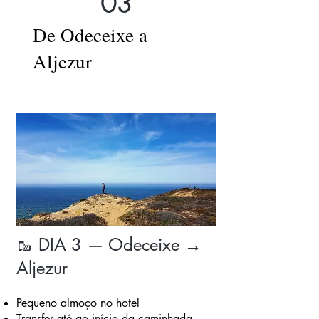
03
De Odeceixe a
Aljezur
🥾 DIA 3 — Odeceixe →
Aljezur
Pequeno almoço no hotel
Transfer até ao início da caminhada