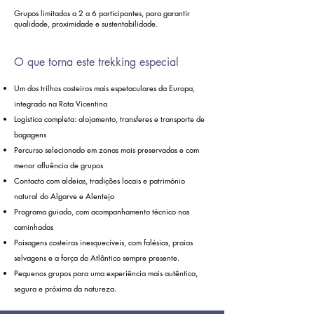
Grupos limitados a 2 a 6 participantes, para garantir
qualidade, proximidade e sustentabilidade.
O que torna este trekking especial
Um dos trilhos costeiros mais espetaculares da Europa,
integrado na Rota Vicentina
Logística completa: alojamento, transferes e transporte de
bagagens
​Percurso selecionado em zonas mais preservadas e com
menor afluência de grupos
Contacto com aldeias, tradições locais e património
natural do Algarve e Alentejo
Programa guiado, com acompanhamento técnico nas
caminhadas
Paisagens costeiras inesquecíveis, com falésias, praias
selvagens e a força do Atlântico sempre presente.
Pequenos grupos para uma experiência mais autêntica,
segura e próxima da natureza.