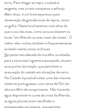
torre. Para chegar ao topo, a subida é 
exigente, mas a vista compensa o esforço. 
Além disso, é um local espantoso para 
observação de grandes aves de rapina, como 
os grifos. Neste local estamos mais altos do 
que o voo das aves, como se ouve dizerem os 
locais “em Marvão as aves voam de costas". O 
melro-das-rochas também é frequentemente 
avistado nestas zonas rochosas.
N
a parte mais elevada da muralha, e voltadas 
para a zona mais íngreme e escarpada, situam-
se as portas de traição, que permitiam a 
evacuação do castelo em situações de cerco.
No Castelo é possível visitar uma das maiores 
cisternas portuguesas, com cerca de 10m de 
altura e 46m de comprimento. Não havendo 
água disponível no cume da crista de Marvão, 
as águas pluviais eram recolhidas e 
armazenadas na cisterna, que permitia 