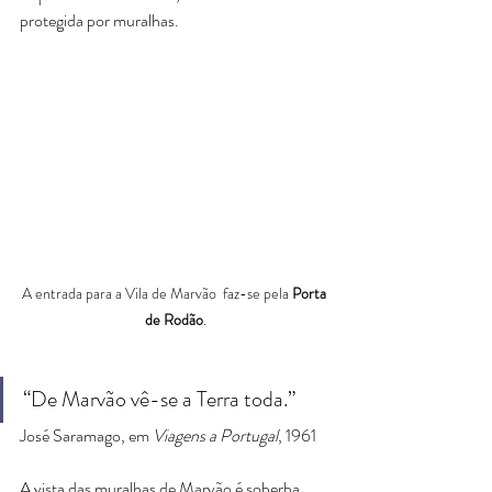
protegida por muralhas. 
A entrada para a Vila de Marvão  faz-se pela 
Porta 
de Rodão
.
“De Marvão vê-se a Terra toda.”
José Saramago, em 
Viagens a Portugal
, 1961
A vista das muralhas de Marvão é soberba, 