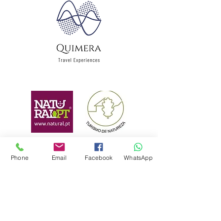
Quimera Travel
Phone
Email
Facebook
WhatsApp
Experiences
RNAAT 628/2015
RNAVT 8466