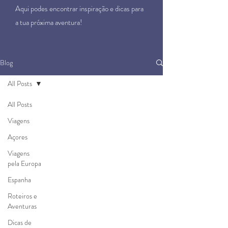
Aqui podes encontrar inspiração e dicas para
a tua próxima aventura!
Blog
All Posts
All Posts
Viagens
Açores
Viagens
pela Europa
Espanha
Roteiros e
Aventuras
Dicas de