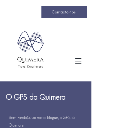
Contacta-nos
O GPS da Quimera
Bem-vindo(a) ao nosso blogue, o GPS da
Quimera.