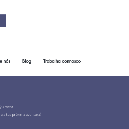
e nós
Blog
Trabalha connosco
 Quimera.
ra a tua próxima aventura!