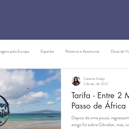
iagens pela Europa
Espanha
Roteiros e Aventuras
Dicas de V
a Vicentina
Itália
Portugal
Mafra
Oeste
Centro
Catarina Araújo
2 de set. de 2022
Tarifa - Entre 2
Gibraltar
Enoturismo
Serra de Aire e Candeeiros
Marr
Passo de África
Depois de uma pausa, regressamo
artigo foi sobre Gibraltar, mas