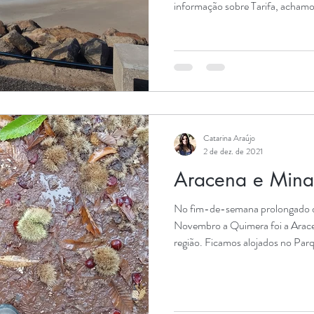
informação sobre Tarifa, achamo
Definitivamente, aconselhamos a 
que faça também uma paragem em
vos vários motivos para visitarem
como muitas sugestões de ativi
dicas! Tarifa Na Puerta de Jerez
Catarina Araújo
2 de dez. de 2021
Aracena e Minas
No fim-de-semana prolongado d
Novembro a Quimera foi a Arace
região. Ficamos alojados no Pa
localizado na localidade de Fuen
meio de um lindíssimo bosque de 
Aracena e Picos de Aroche. O 
para tendas e caravanas, com águ