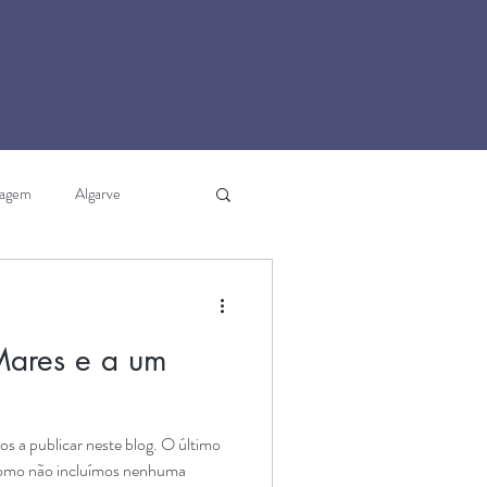
iagem
Algarve
 de Portugal
Praias
 Mares e a um
ocos
África
s a publicar neste blog. O último
, como não incluímos nenhuma