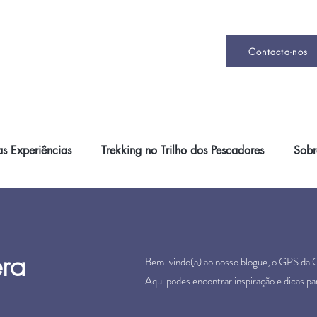
Contacta-nos
s Experiências
Trekking no Trilho dos Pescadores
Sobr
ra
Bem-vindo(a) ao nosso blogue, o GPS da
Aqui podes encontrar inspiração e dicas pa