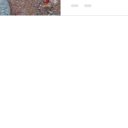
bungalows e casas rurais totalm