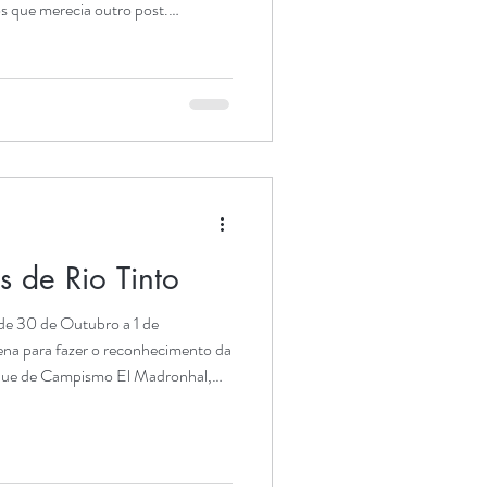
s que merecia outro post.
quem esteja de visita a Gibraltar,
 Tarifa. Neste post vamos dar-
 e ficarem nesta cidade, assim
dades. Esperamos que gostem das
, uma das mai
 de Rio Tinto
e 30 de Outubro a 1 de
na para fazer o reconhecimento da
rque de Campismo El Madronhal,
teheridos, a 14 km de Aracena e no
castanheiros, em plena Sierra de
Camping El Madronhal tem espaço
a potável e electricidade;