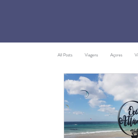
All Posts
Viagens
Açores
V
Caminhadas
Alentejo
Cost
Médio Tejo
Lousã
Sintra
Turismo Literário