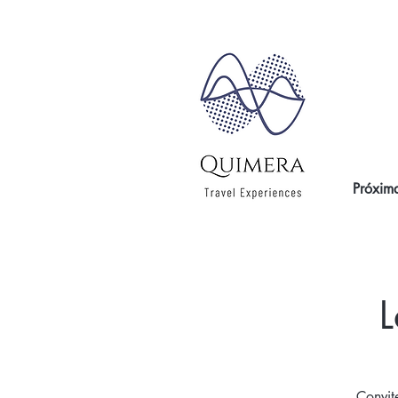
Próxima
L
Convit