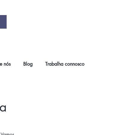
e nós
Blog
Trabalha connosco
la
. Vamos