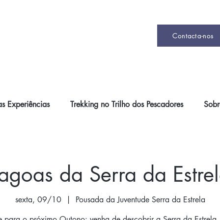
Contacta-nos
s Experiências
Trekking no Trilho dos Pescadores
Sobr
agoas da Serra da Estre
sexta, 09/10
  |  
Pousada da Juventude Serra da Estrela
e para o próximo Outono: venha de descobrir a Serra da Estrela