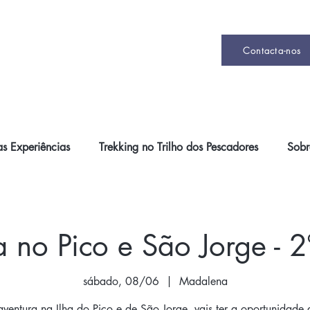
Contacta-nos
s Experiências
Trekking no Trilho dos Pescadores
Sobr
a no Pico e São Jorge - 2
sábado, 08/06
  |  
Madalena
ventura na Ilha do Pico e de São Jorge, vais ter a oportunidade 