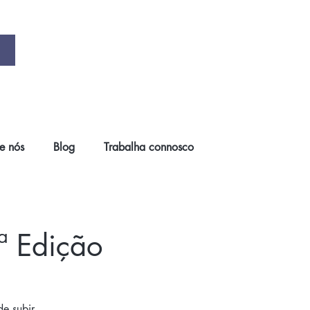
e nós
Blog
Trabalha connosco
ª Edição
de subir