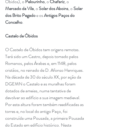
Óbidos), o 
Pelourinho
, o 
Chafariz
, o 
Mercado da Vila
, o 
Solar dos Aboins
, o 
Solar 
dos Brito Pegado
 e os 
Antigos Paços do 
Concelho
.
Castelo de Óbidos
O Castelo de Óbidos tem origens remotas. 
Terá sido um Castro, depois tomado pelos 
Romanos, pelos Árabes e, em 1148, pelos 
cristãos, no reinado de D. Afonso Henriques. 
Na década de 30 do século XX, por ação da 
DGEMN o Castelo e as muralhas foram 
dotados de ameias, numa tentativa de 
devolver ao edifício a sua imagem medieval. 
Por esta altura foram também reedificadas as 
torres e, no local do antigo Paço, foi 
construída uma Pousada, a primeira Pousada 
do Estado em edifício histórico. Nesta 