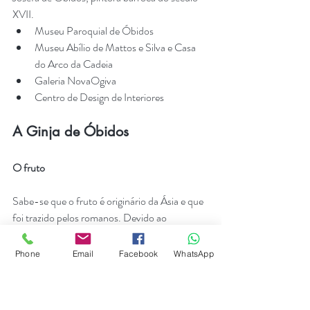
XVII. 
Museu Paroquial de Óbidos
Museu Abílio de Mattos e Silva e Casa 
do Arco da Cadeia
Galeria NovaOgiva
Centro de Design de Interiores
A Ginja de Óbidos
O fruto
Sabe-se que o fruto é originário da Ásia e que 
foi trazido pelos romanos. Devido ao 
conhecimento das suas propriedades 
medicinais digestivas e diuréticas, foi bastante 
Phone
Email
Facebook
WhatsApp
difundido na Europa.
Do xarope medicinal ao licor