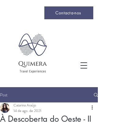
Contacta-nos
Post
Catarina Araújo
14 de ago. de 2021
À Descoberta do Oeste - II