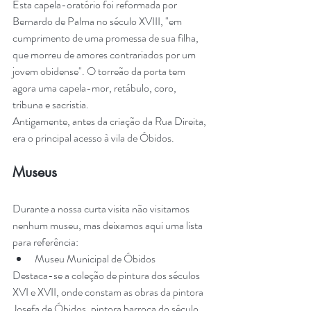
Esta capela-oratório foi reformada por 
Bernardo de Palma no século XVIII, "em 
cumprimento de uma promessa de sua filha, 
que morreu de amores contrariados por um 
jovem obidense". O torreão da porta tem 
agora uma capela-mor, retábulo, coro, 
tribuna e sacristia.
Antigamente, antes da criação da Rua Direita, 
era o principal acesso à vila de Óbidos.
Museus
Durante a nossa curta visita não visitamos 
nenhum museu, mas deixamos aqui uma lista 
para referência:
Museu Municipal de Óbidos
Destaca-se a coleção de pintura dos séculos 
XVI e XVII, onde constam as obras da pintora 
Josefa de Óbidos, pintora barroca do século 