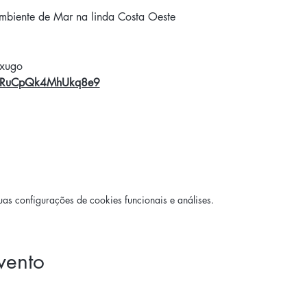
iente de Mar na linda Costa Oeste
exugo
/tDRuCpQk4MhUkq8e9
s configurações de cookies funcionais e análises.
evento