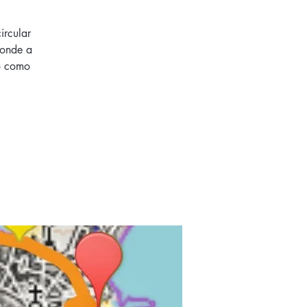
ircular
 onde a
co como